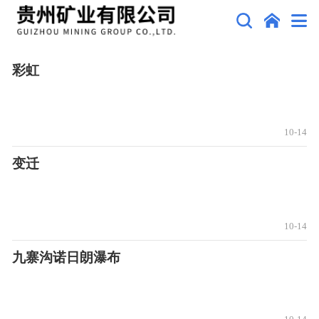
彩虹
10-14
变迁
10-14
九寨沟诺日朗瀑布