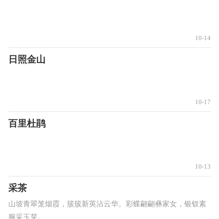
10-14
日照金山
10-17
百里杜鹃
10-13
采茶
山坡青翠笼烟霞，簇簇新英沾云华。彩蝶翩翩彝家女，银钗素
腕采玉芽。