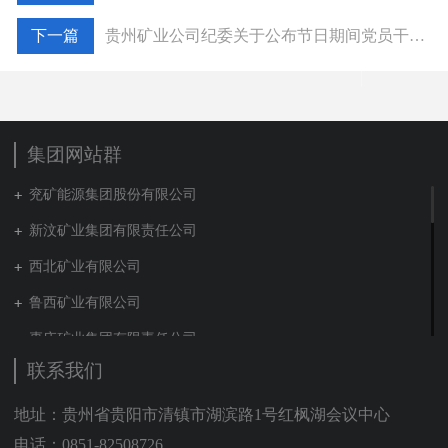
贵州矿业公司纪委关于公布节日期间党员干部违规饮酒问题线索受理方式的公告
集团网站群
兖矿能源集团股份有限公司
新汶矿业集团有限责任公司
西北矿业有限公司
鲁西矿业有限公司
枣庄矿业集团有限责任公司
联系我们
兖矿新疆能化有限公司
山东泰山地勘集团
地址：贵州省贵阳市清镇市湖滨路1号红枫湖会议中心
电话：0851-82508726
新能源集团有限公司