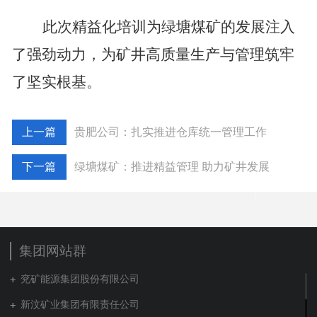
此次精益化培训为绿塘煤矿的发展注入
了强劲动力，为矿井高质量生产与管理筑牢
了坚实根基。
贵肥公司：扎实推进仓库统一管理工作
绿塘煤矿：推进精益管理 助力矿井发展
集团网站群
兖矿能源集团股份有限公司
新汶矿业集团有限责任公司