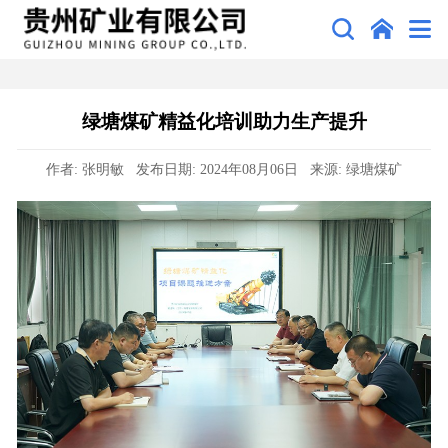
绿塘煤矿精益化培训助力生产提升
作者: 张明敏 发布日期: 2024年08月06日 来源: 绿塘煤矿